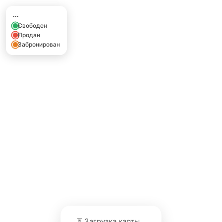
...
Свободен
Продан
Забронирован
⏳ Загрузка карты...